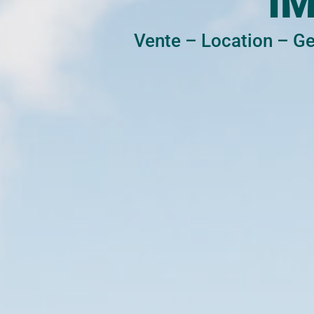
I
Vente
–
Location
–
Ge