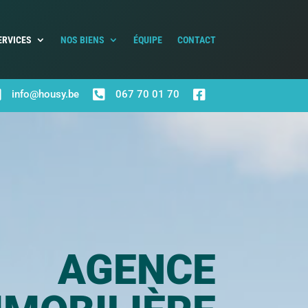
ERVICES
NOS BIENS
ÉQUIPE
CONTACT



info@housy.be
067 70 01 70
AGENCE