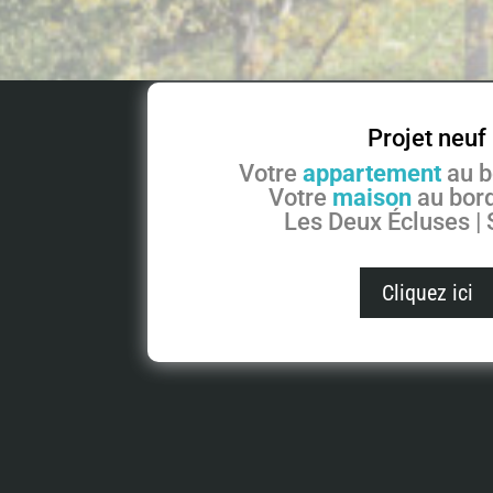
Projet neuf
Votre
appartement
au b
Votre
maison
au bord
Les Deux Écluses |
Cliquez ici