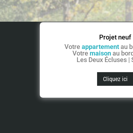
Projet neuf
Votre
appartement
au b
Votre
maison
au bord
Les Deux Écluses |
Cliquez ici