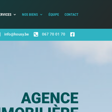
ERVICES
NOS BIENS
ÉQUIPE
CONTACT



info@housy.be
067 70 01 70
AGENCE