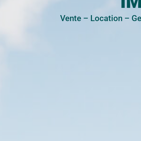
I
Vente
–
Location
–
Ge