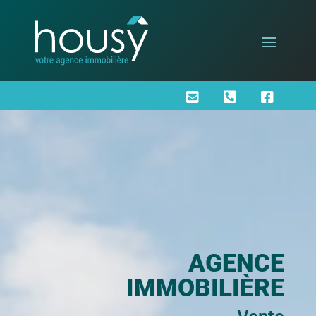



AGENCE
IMMOBILIÈRE