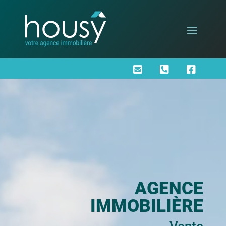



AGENCE
IMMOBILIÈRE