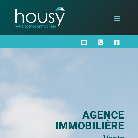



AGENCE
IMMOBILIÈRE