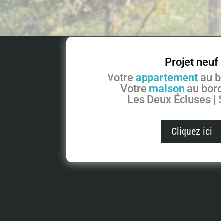
Projet neuf
Votre
appartement
au b
Votre
maison
au bord
Les Deux Écluses |
Cliquez ici