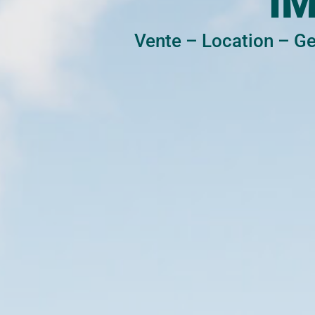
I
Vente
–
Location
–
Ge