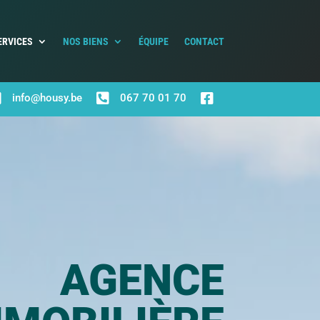
ERVICES
NOS BIENS
ÉQUIPE
CONTACT



info@housy.be
067 70 01 70
AGENCE