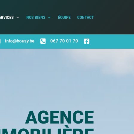
ERVICES
NOS BIENS
ÉQUIPE
CONTACT



info@housy.be
067 70 01 70
AGENCE