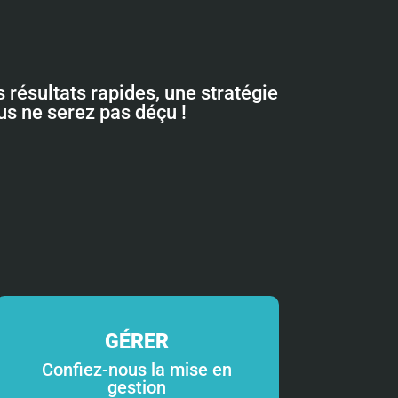
 résultats rapides, une stratégie
ous ne serez pas déçu !
GÉRER
Confiez-nous la mise en
gestion