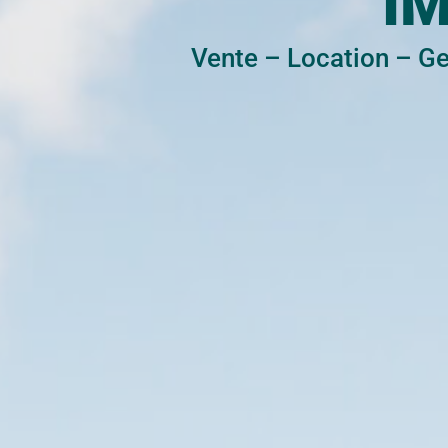
I
Vente
–
Location
–
Ge