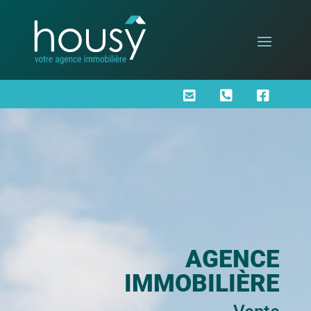



AGENCE
IMMOBILIÈRE