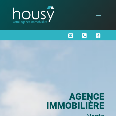



AGENCE
IMMOBILIÈRE