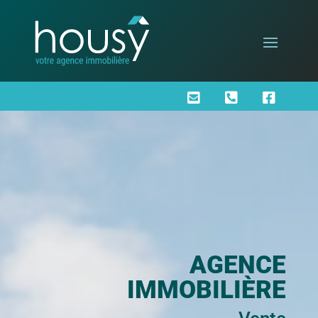



AGENCE
IMMOBILIÈRE