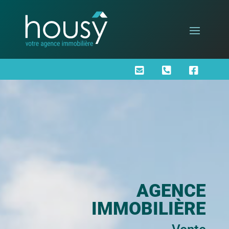



AGENCE
IMMOBILIÈRE