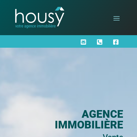



AGENCE
IMMOBILIÈRE