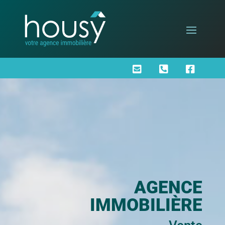



AGENCE
IMMOBILIÈRE