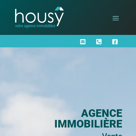



AGENCE
IMMOBILIÈRE