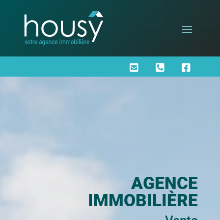



AGENCE
IMMOBILIÈRE