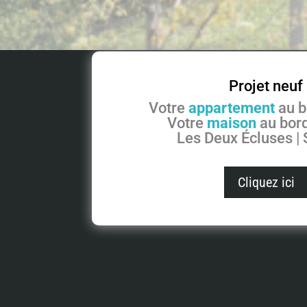
Projet neuf
Votre
appartement
au b
Votre
maison
au bord
Les Deux Écluses |
Cliquez ici