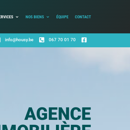
ERVICES
NOS BIENS
ÉQUIPE
CONTACT



info@housy.be
067 70 01 70
AGENCE