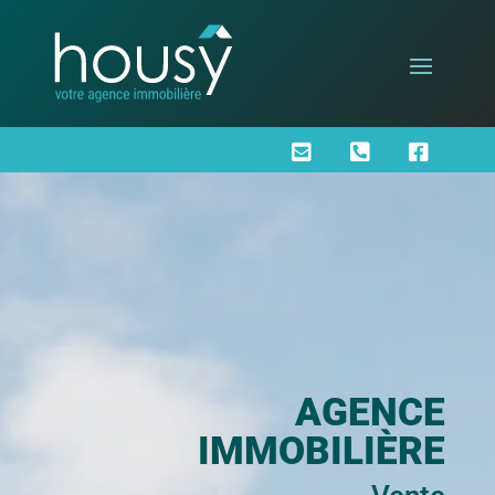



AGENCE
IMMOBILIÈRE