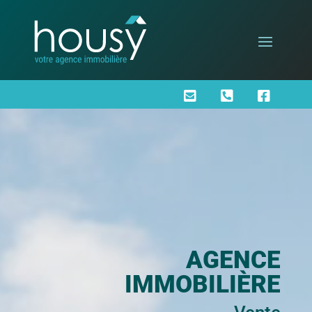



AGENCE
IMMOBILIÈRE