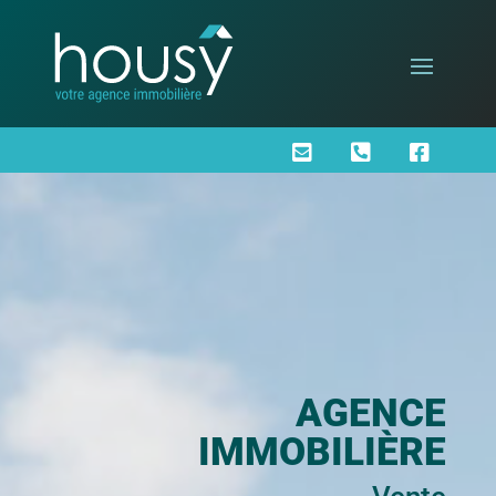



AGENCE
IMMOBILIÈRE