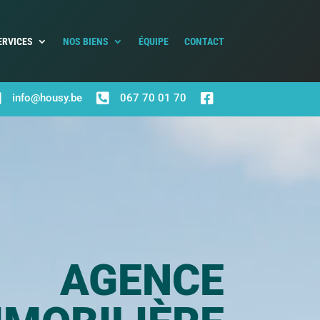
ERVICES
NOS BIENS
ÉQUIPE
CONTACT



info@housy.be
067 70 01 70
AGENCE