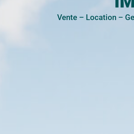
I
Vente
–
Location
–
Ge