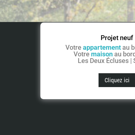
Projet neuf
Votre
appartement
au b
Votre
maison
au bord
Les Deux Écluses |
Cliquez ici