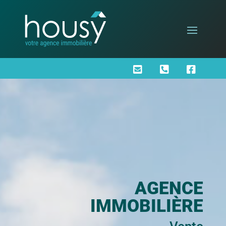



AGENCE
IMMOBILIÈRE