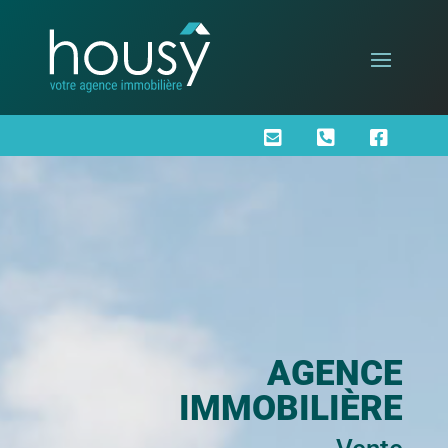



AGENCE
IMMOBILIÈRE