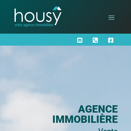



AGENCE
IMMOBILIÈRE