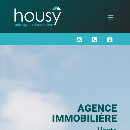



AGENCE
IMMOBILIÈRE