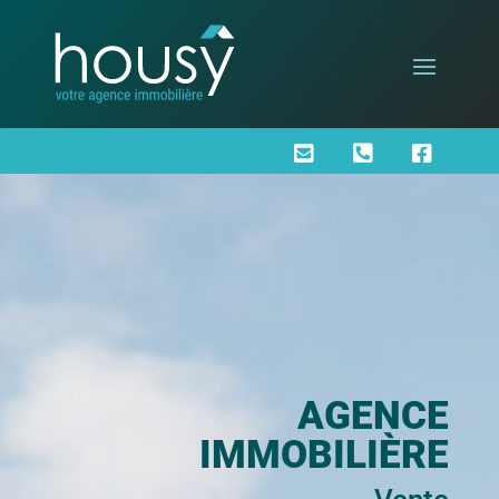



AGENCE
IMMOBILIÈRE