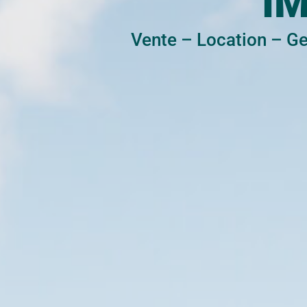
I
Vente
–
Location
–
Ge