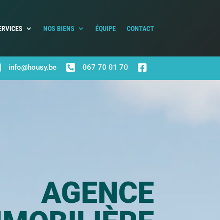
ERVICES
NOS BIENS
ÉQUIPE
CONTACT



info@housy.be
067 70 01 70
AGENCE