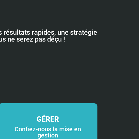
 résultats rapides, une stratégie
ous ne serez pas déçu !
GÉRER
Confiez-nous la mise en
gestion