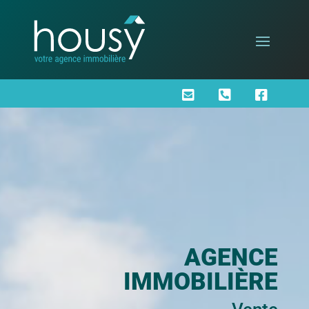



AGENCE
IMMOBILIÈRE