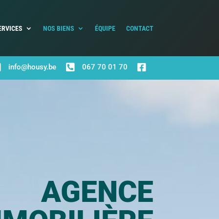
ERVICES
NOS BIENS
ÉQUIPE
CONTACT



info@housy.be
067 70 01 70
AGENCE