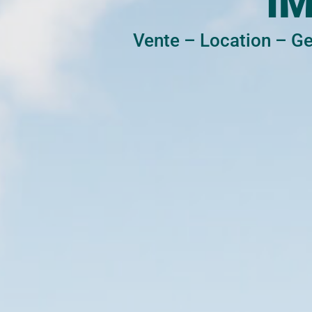
I
Vente
–
Location
–
Ge