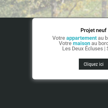
Projet neuf
Votre
appartement
au b
Votre
maison
au bord
Les Deux Écluses |
Cliquez ici