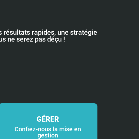
 résultats rapides, une stratégie
ous ne serez pas déçu !
GÉRER
Confiez-nous la mise en
gestion