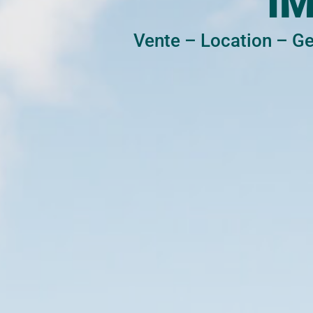
I
Vente
–
Location
–
Ge