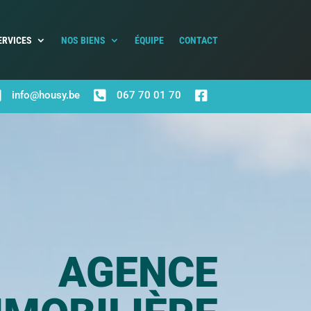
ERVICES
NOS BIENS
ÉQUIPE
CONTACT



info@housy.be
067 70 01 70
AGENCE