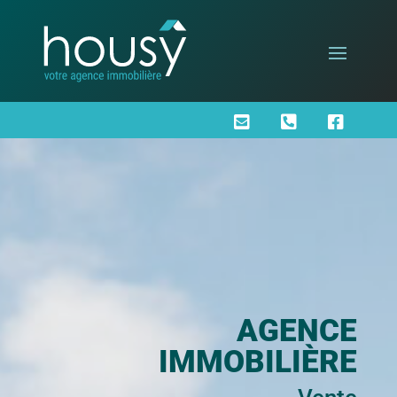



AGENCE
IMMOBILIÈRE