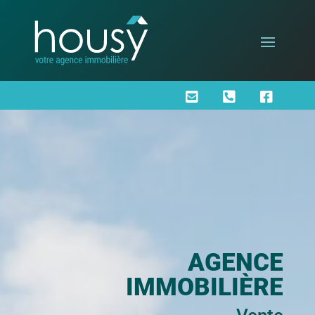



AGENCE
IMMOBILIÈRE