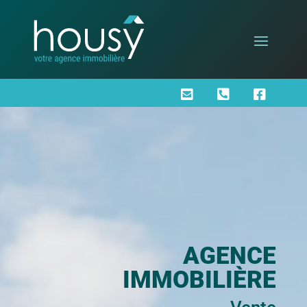



AGENCE
IMMOBILIÈRE