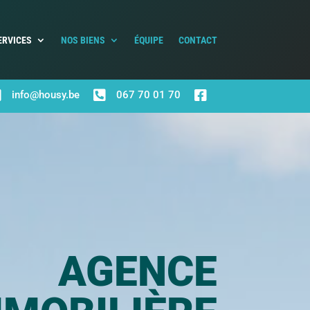
ERVICES
NOS BIENS
ÉQUIPE
CONTACT



info@housy.be
067 70 01 70
AGENCE