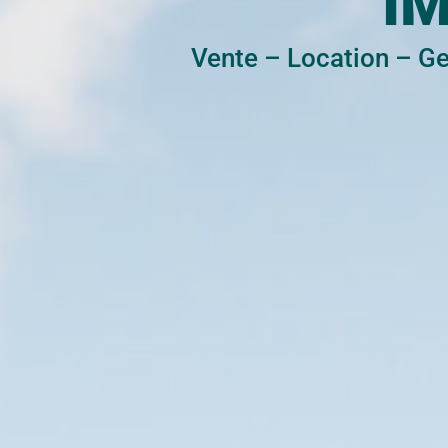
I
Vente
–
Location
–
Ge