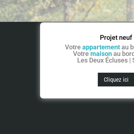
Projet neuf
Votre
appartement
au b
Votre
maison
au bord
Les Deux Écluses |
Cliquez ici