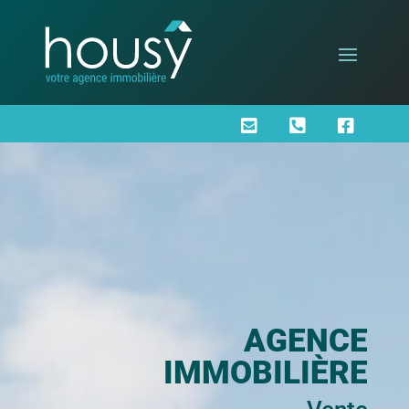



AGENCE
IMMOBILIÈRE