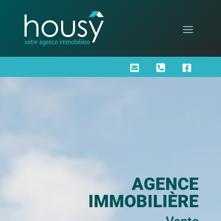



AGENCE
IMMOBILIÈRE