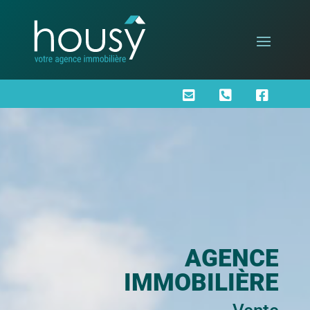



AGENCE
IMMOBILIÈRE