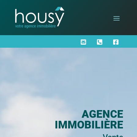



AGENCE
IMMOBILIÈRE