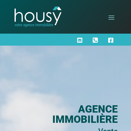



AGENCE
IMMOBILIÈRE