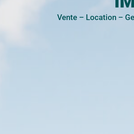
I
Vente
–
Location
–
Ge