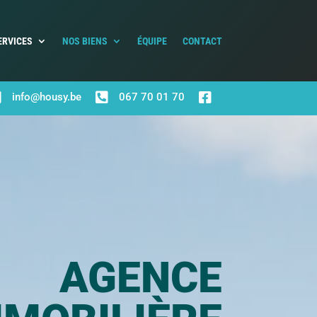
ERVICES
NOS BIENS
ÉQUIPE
CONTACT



info@housy.be
067 70 01 70
AGENCE