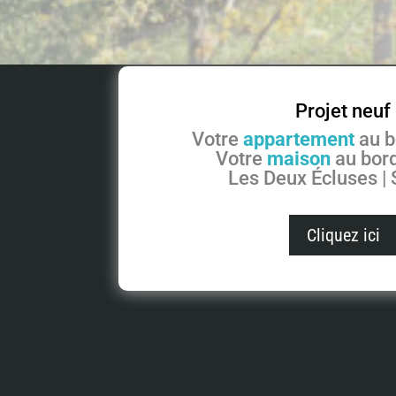
Projet neuf
Votre
appartement
au b
Votre
maison
au bord
Les Deux Écluses |
Cliquez ici