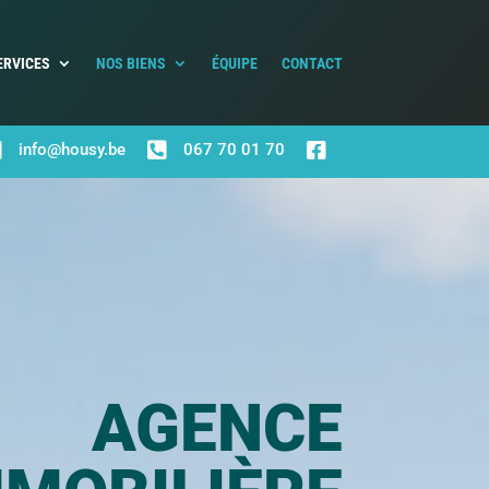
ERVICES
NOS BIENS
ÉQUIPE
CONTACT



info@housy.be
067 70 01 70
AGENCE