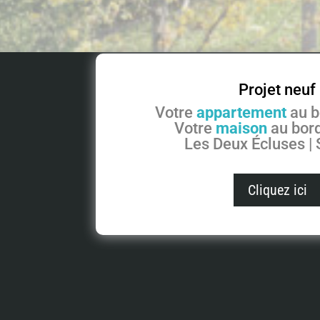
Projet neuf
Votre
appartement
au b
Votre
maison
au bord
Les Deux Écluses |
Cliquez ici