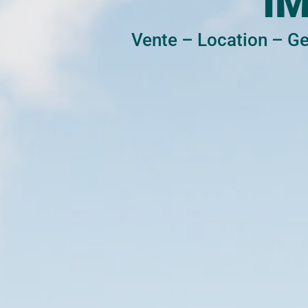
I
Vente
–
Location
–
Ge