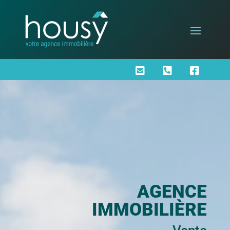



AGENCE
IMMOBILIÈRE