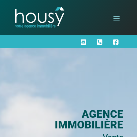



AGENCE
IMMOBILIÈRE