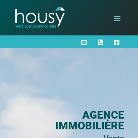



AGENCE
IMMOBILIÈRE