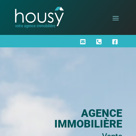



AGENCE
IMMOBILIÈRE