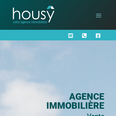



AGENCE
IMMOBILIÈRE