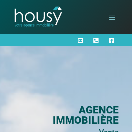



AGENCE
IMMOBILIÈRE