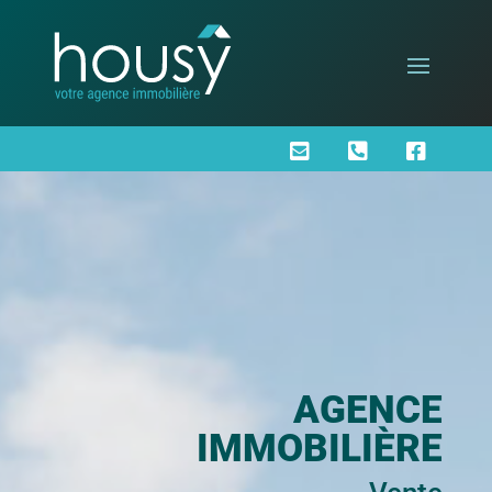



AGENCE
IMMOBILIÈRE