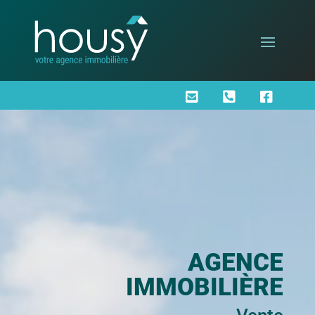



AGENCE
IMMOBILIÈRE