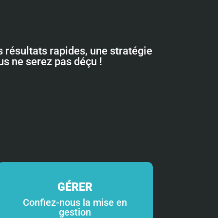
 résultats rapides, une stratégie
ous ne serez pas déçu !
GÉRER
Confiez-nous la mise en
gestion