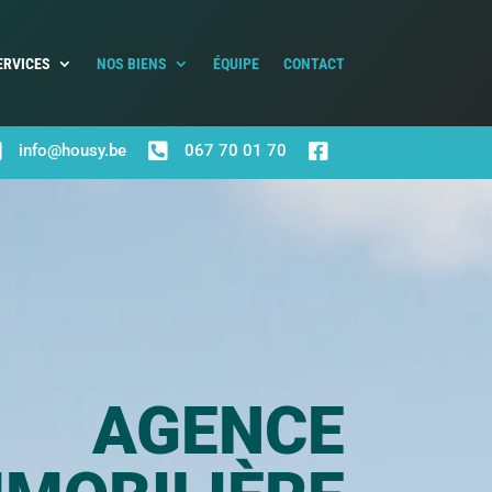
ERVICES
NOS BIENS
ÉQUIPE
CONTACT



info@housy.be
067 70 01 70
AGENCE