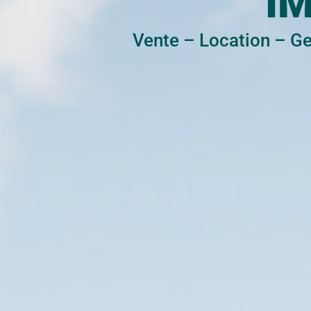
I
Vente
–
Location
–
Ge