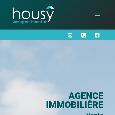



AGENCE
IMMOBILIÈRE